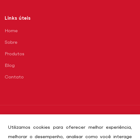
Links úteis
Home
Sobre
Produtos
Blog
Contato
2026 © Karlu Uniformes Profissionais. Todos os
Utilizamos cookies para oferecer melhor experiência,
direitos reservados. Leia nossa
Política de
melhorar o desempenho, analisar como você interage
Privacidade
e o
Termos de Uso
.